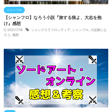
シャンフロ
【シャンフロ】なろう小説『旅する狼よ、大志を抱
け』感想
2021/7/18
シャングリラフロンティア
,
シャンフロ
,
小説家にな
ろう
,
感想