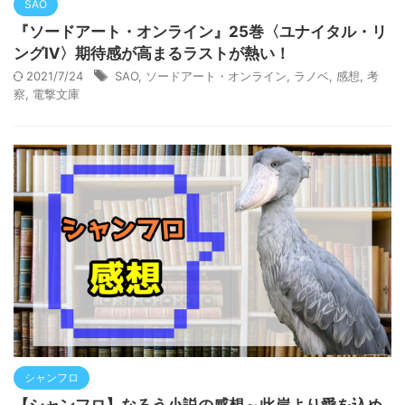
SAO
『ソードアート・オンライン』25巻〈ユナイタル・リ
ングⅣ〉期待感が高まるラストが熱い！
2021/7/24
SAO
,
ソードアート・オンライン
,
ラノベ
,
感想
,
考
察
,
電撃文庫
シャンフロ