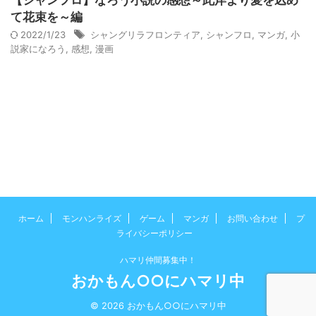
【シャンフロ】なろう小説の感想～此岸より愛を込め
て花束を～編
2022/1/23
シャングリラフロンティア
,
シャンフロ
,
マンガ
,
小
説家になろう
,
感想
,
漫画
ホーム
モンハンライズ
ゲーム
マンガ
お問い合わせ
プ
ライバシーポリシー
ハマリ仲間募集中！
おかもん○○にハマリ中
© 2026 おかもん○○にハマリ中