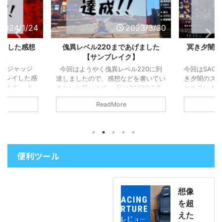
2024/1/24
2023/3/30
レイした感想
傀異レベル220まであげました
冥き夕闇の
【サンブレイク】
す。
回は「ジャッジ
今回はようやく傀異レベル220に到
今回はSAO
をプレイした感
達しましたので、感想などを書いてい
き夕闇のス
います。 キ
きたいと思います。 私は2023年2月
とめていきます
った作品をよ
までは別に傀異レベルは上げなくても
(土)に公開
ReadMore
キムタクのアク
いいやと思って、あまり進めていませ
位を記録す
ーリーも感動
んでした。 そしたらワイルドハーツ
を決めている
 この気持ち
が発売され、話題になりましたね。
ころなどネ
どをまとめて
私もやりたくなって購入しようと考え
ますのでま
みますのでご
ました。 でも、サンブレイクを中途
さい。 作品
ったところ 私
便利ツール
半端な状態にしておくのも嫌でしたの
も非常に面白
のは、ストー
で160レベルから一気に220まで上げ
ログレッシブ
が演じる八神
きることを決意しました(笑) 約2週間
が、どんな
室町を舞台に
で60レベルを上げたので、どんなク
いない状態
想像
..
エスト・装備で周回したのかを感想交
しむことがで
えながら ...
グレッシブ ..
を超
えた