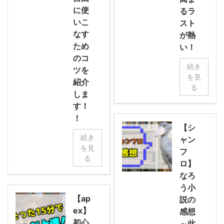
に使
るラ
いこ
スト
なす
が熱
ため
い！
のコ
続き
ツを
を見
紹介
る
しま
す！
！
【シ
続き
ャン
を見
フ
る
ロ】
なろ
う小
【ap
説の
ex】
感想
初心
～此