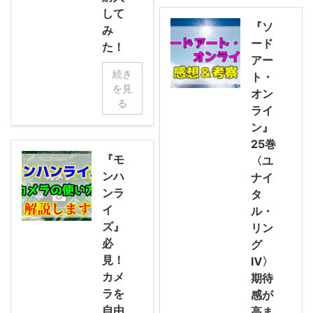
して
『ソ
み
ード
た！
アー
続き
ト・
を見
オン
る
ライ
ン』
25巻
『モ
〈ユ
ンハ
ナイ
ンラ
タ
イ
ル・
ズ』
リン
必
グ
見！
Ⅳ〉
カメ
期待
ラを
感が
自由
高ま