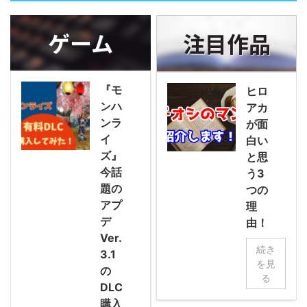
ゲーム
注目作品
『モ
ヒロ
ンハ
アカ
ンラ
が面
イ
白い
ズ』
と思
今話
う3
題の
つの
アプ
理
デ
由！
Ver.
続き
3.1
を見
の
る
DLC
購入