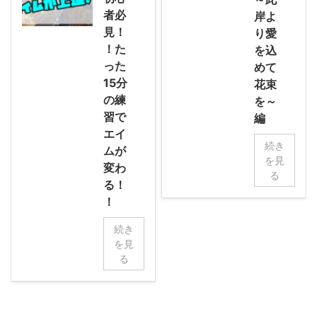
者必
岸よ
見！
り愛
！た
を込
った
めて
15分
花束
の練
を～
習で
編
エイ
続き
ムが
を見
変わ
る
る！
！
続き
を見
る