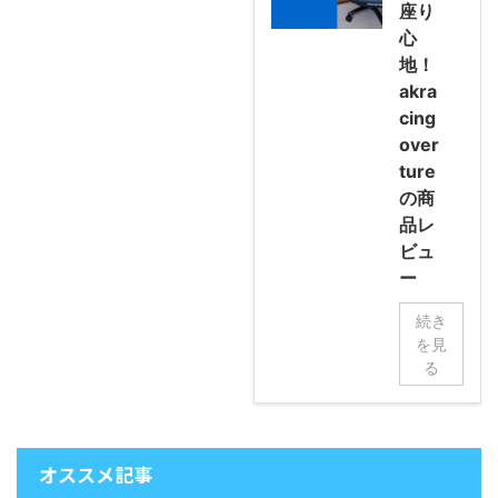
座り
心
地！
akra
cing
over
ture
の商
品レ
ビュ
ー
続き
を見
る
オススメ記事