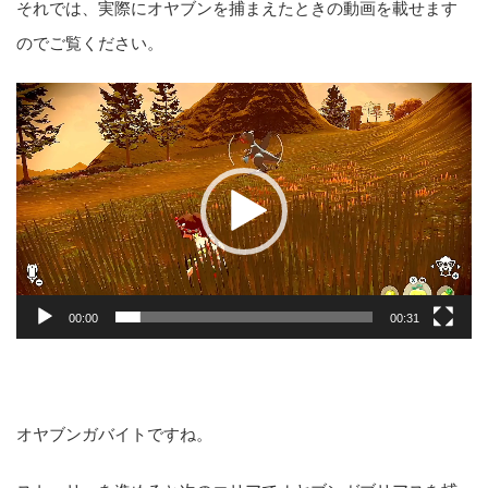
それでは、実際にオヤブンを捕まえたときの動画を載せます
のでご覧ください。
動
画
プ
レ
ー
ヤ
ー
00:00
00:31
オヤブンガバイトですね。