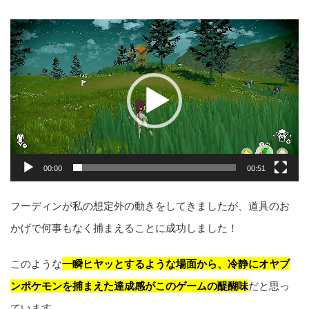
動
画
プ
レ
ー
ヤ
ー
00:00
00:51
フーディンが私の想定外の動きをしてきましたが、道具のお
かげで何事もなく捕まえることに成功しました！
このような
一瞬ヒヤッとするような場面から、冷静にオヤブ
ンポケモンを捕まえた達成感がこのゲームの醍醐味
だと思っ
ています。