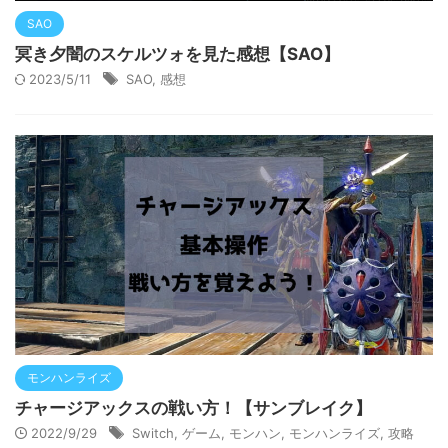
SAO
冥き夕闇のスケルツォを見た感想【SAO】
2023/5/11
SAO
,
感想
モンハンライズ
チャージアックスの戦い方！【サンブレイク】
2022/9/29
Switch
,
ゲーム
,
モンハン
,
モンハンライズ
,
攻略