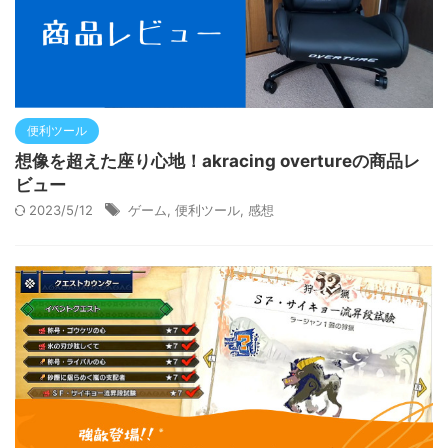
便利ツール
想像を超えた座り心地！akracing overtureの商品レ
ビュー
2023/5/12
ゲーム
,
便利ツール
,
感想