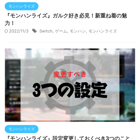
モンハンライズ
『モンハンライズ』ガルク好き必見！新重ね着の魅
力！
2022/11/3
Switch
,
ゲーム
,
モンハン
,
モンハンライズ
モンハンライズ
『モンハンライズ』設定変更しておくべき3つのこと