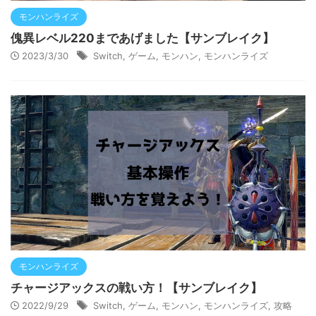
モンハンライズ
傀異レベル220まであげました【サンブレイク】
2023/3/30
Switch
,
ゲーム
,
モンハン
,
モンハンライズ
モンハンライズ
チャージアックスの戦い方！【サンブレイク】
2022/9/29
Switch
,
ゲーム
,
モンハン
,
モンハンライズ
,
攻略