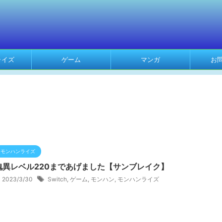
ライズ
ゲーム
マンガ
お
モンハンライズ
傀異レベル220まであげました【サンブレイク】
2023/3/30
Switch
,
ゲーム
,
モンハン
,
モンハンライズ