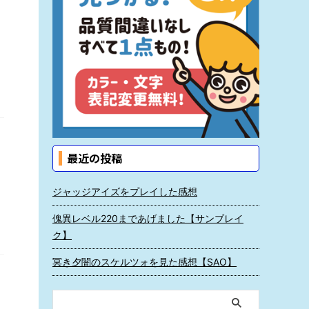
最近の投稿
ジャッジアイズをプレイした感想
傀異レベル220まであげました【サンブレイ
ク】
冥き夕闇のスケルツォを見た感想【SAO】