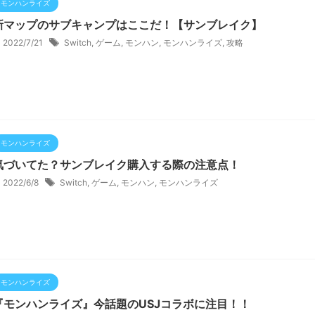
モンハンライズ
新マップのサブキャンプはここだ！【サンブレイク】
2022/7/21
Switch
,
ゲーム
,
モンハン
,
モンハンライズ
,
攻略
モンハンライズ
気づいてた？サンブレイク購入する際の注意点！
2022/6/8
Switch
,
ゲーム
,
モンハン
,
モンハンライズ
モンハンライズ
『モンハンライズ』今話題のUSJコラボに注目！！